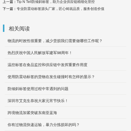
上一篇：
Tip N Tell防倾斜标签，助力企业供应链精细化管控
下一篇：
专业防震动标签源头厂家，匠心铸就品质，服务创造价值
相关阅读
物流的时效性很重要，减少货损我们需要做哪些工作呢？
热烈庆祝中国人民解放军建军98周年！
温控标签在食品监控和供应链中发挥重要作用度
升级版ShockDot三代防震感应标签
使用防震动标签的货物在发生碰撞时有怎样的显示？
3 圆形冲击触点平衡，受力均匀。
防倾斜标签使用过程中常遇到的问题
2022-11-07
深圳市艾克生恭祝大家元宵节快乐！
Timestrip5℃食品温度监控标签
跨境物流加紧突破东南亚蓝海
食品标签是Timestrip?的一款温度指示器，它可
你有过物流快递运输，暴力分拣损坏的吗？
以显示您产品暴露